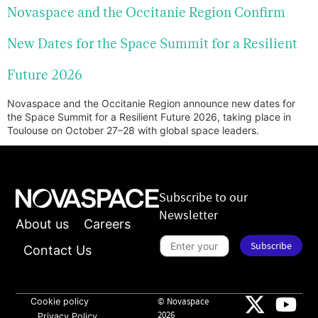
Novaspace and the Occitanie Region Confirm
New Dates for the Space Summit for a Resilient
Future 2026
Novaspace and the Occitanie Region announce new dates for
the Space Summit for a Resilient Future 2026, taking place in
Toulouse on October 27–28 with global space leaders.
Subscribe to our
Newsletter
About us
Careers
t
o
S
Subscribe
*
u
Contact Us
S
b
u
s
b
c
s
r
c
i
Cookie policy
© Novaspace
r
b
2026
Privacy Policy